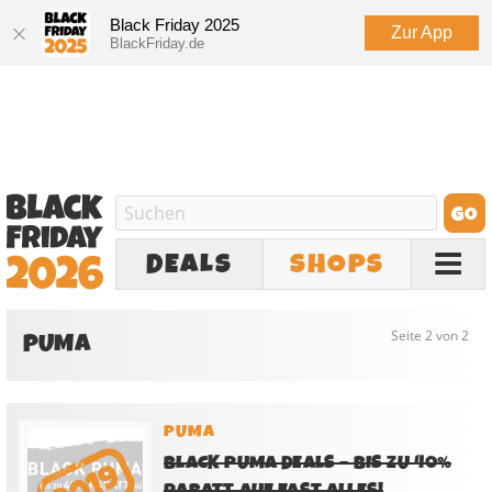
Black Friday 2025
Zur App
BlackFriday.de
DEALS
SHOPS
PUMA
Seite 2 von 2
PUMA
BLACK PUMA DEALS – BIS ZU 40%
RABATT AUF FAST ALLES!