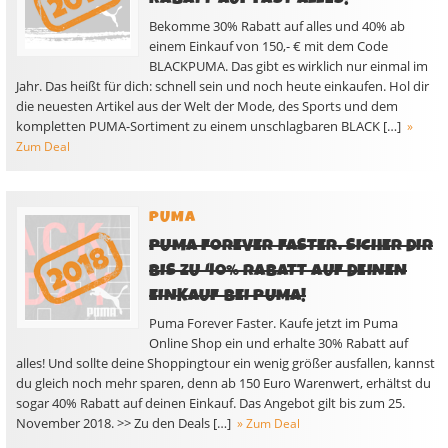
Bekomme 30% Rabatt auf alles und 40% ab
einem Einkauf von 150,- € mit dem Code
BLACKPUMA. Das gibt es wirklich nur einmal im
Jahr. Das heißt für dich: schnell sein und noch heute einkaufen. Hol dir
die neuesten Artikel aus der Welt der Mode, des Sports und dem
kompletten PUMA-Sortiment zu einem unschlagbaren BLACK […]
»
Zum Deal
PUMA
PUMA FOREVER FASTER. SICHER DIR
BIS ZU 40% RABATT AUF DEINEN
EINKAUF BEI PUMA!
Puma Forever Faster. Kaufe jetzt im Puma
Online Shop ein und erhalte 30% Rabatt auf
alles! Und sollte deine Shoppingtour ein wenig größer ausfallen, kannst
du gleich noch mehr sparen, denn ab 150 Euro Warenwert, erhältst du
sogar 40% Rabatt auf deinen Einkauf. Das Angebot gilt bis zum 25.
November 2018. >> Zu den Deals […]
» Zum Deal