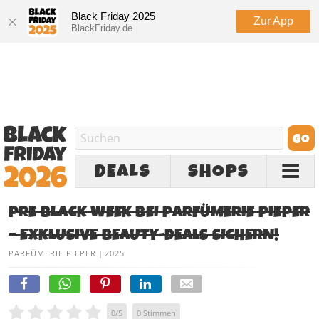
Black Friday 2025
Zur App
BlackFriday.de
DEALS
SHOPS
PRE BLACK WEEK BEI PARFÜMERIE PIEPER
– EXKLUSIVE BEAUTY-DEALS SICHERN!
PARFÜMERIE PIEPER
|
2025
0
/
5
0
Stimmen