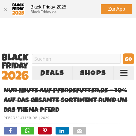
Black Friday 2025
Zur App
BlackFriday.de
DEALS
SHOPS
NUR HEUTE AUF PFERDEFUTTER.DE – 10%
AUF DAS GESAMTE SORTIMENT RUND UM
DAS THEMA PFERD
PFERDEFUTTER.DE
|
2020