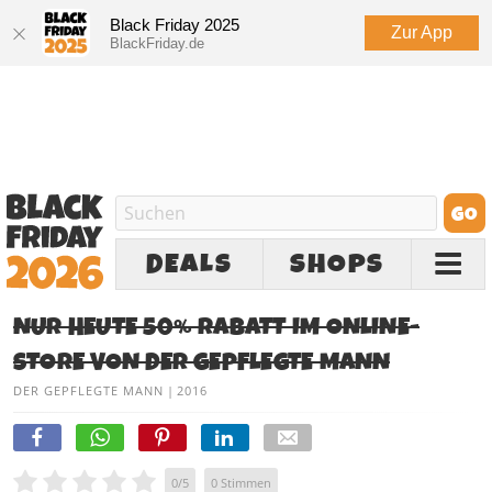
Black Friday 2025
Zur App
BlackFriday.de
DEALS
SHOPS
NUR HEUTE 50% RABATT IM ONLINE-
STORE VON DER GEPFLEGTE MANN
DER GEPFLEGTE MANN
|
2016
0
/
5
0
Stimmen