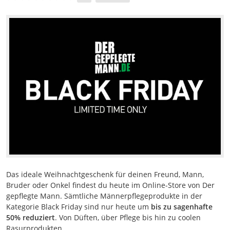
Das ideale Weihnachtgeschenk für deinen Freund, Mann,
Bruder oder Onkel findest du heute im Online-Store von Der
gepflegte Mann. Sämtliche Männerpflegeprodukte in der
Kategorie Black Friday sind nur heute um
bis zu sagenhafte
50% reduziert
. Von Düften, über Pflege bis hin zu coolen
Rasurprodukten.