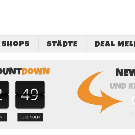
SHOPS
STÄDTE
DEAL ME
OUNT
DOWN
NE
UND K
2
48
✓ 