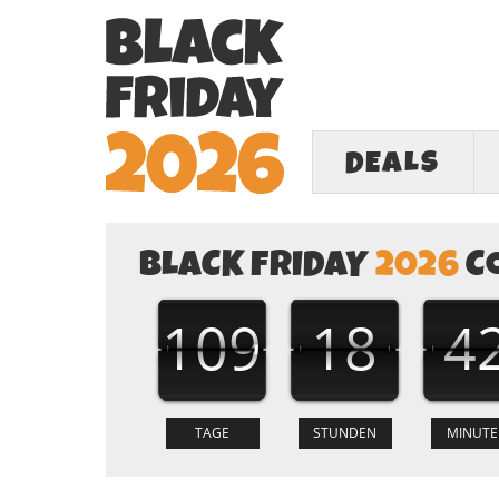
DEALS
BLACK FRIDAY
2026
C
109
18
4