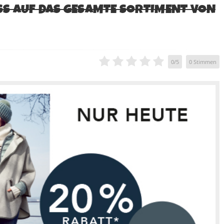
SS AUF DAS GESAMTE SORTIMENT VON
0
/
5
0
Stimmen