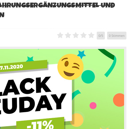
 NAHRUNGSERGÄNZUNGSMITTEL UND
IN
0
/
5
0
Stimmen