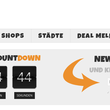
SHOPS
STÄDTE
DEAL ME
OUNT
DOWN
NE
UND K
4
43
✓ 