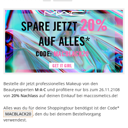
Bestelle dir jetzt professionelles Makeup von den
Beautyexperten
M·A·C
und profitiere nur bis zum 26.11.2108
von
20% Nachlass
auf deinen Einkauf bei maccosmetics.de!
Alles was du für deine Shoppingtour benötigst ist der Code*
MACBLACK20
, den du bei deinem Bestellvorgang
verwendest.