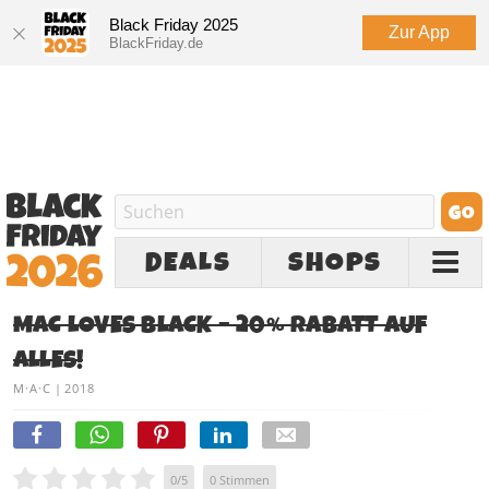
Black Friday 2025
Zur App
BlackFriday.de
DEALS
SHOPS
MAC LOVES BLACK – 20% RABATT AUF
ALLES!
M·A·C
|
2018
0
/
5
0
Stimmen