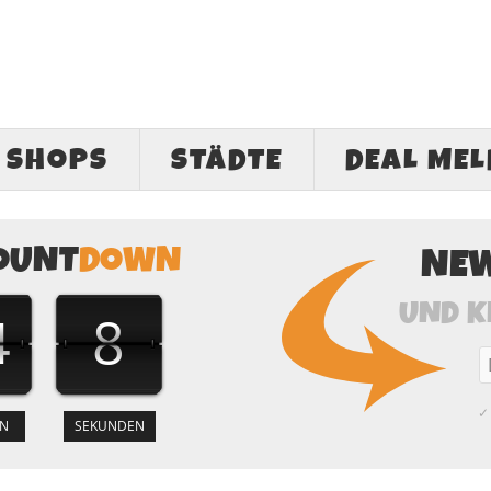
SHOPS
STÄDTE
DEAL ME
OUNT
DOWN
NE
UND K
4
7
✓ 