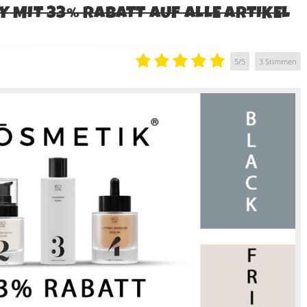
Y MIT 33% RABATT AUF ALLE ARTIKEL
5
/
5
3
Stimmen