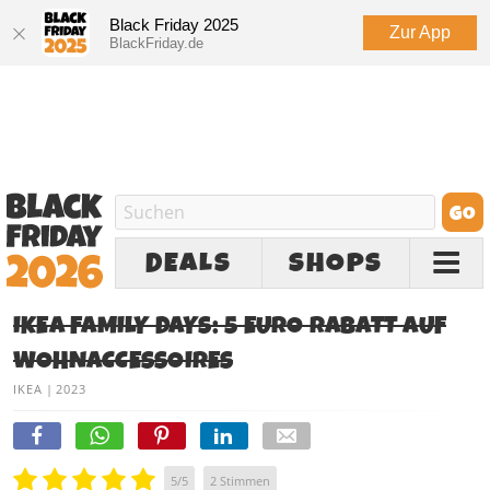
Black Friday 2025
Zur App
BlackFriday.de
DEALS
SHOPS
IKEA FAMILY DAYS: 5 EURO RABATT AUF
WOHNACCESSOIRES
IKEA
|
2023
5
/
5
2
Stimmen