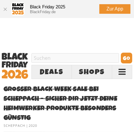
Black Friday 2025
Zur App
BlackFriday.de
DEALS
SHOPS
GROSSER BLACK WEEK SALE BEI S
CHEPPACH – SICHER DIR JETZT DEINE H
EIMWERKER PRODUKTE BESONDERS G
ÜNSTIG
SCHEPPACH
|
2020