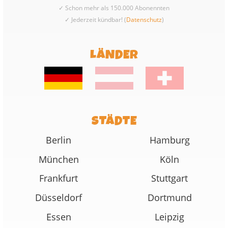
✓ Schon mehr als 150.000 Abonennten
✓ Jederzeit kündbar! (
Datenschutz
)
LÄNDER
STÄDTE
Berlin
Hamburg
München
Köln
Frankfurt
Stuttgart
Düsseldorf
Dortmund
Essen
Leipzig