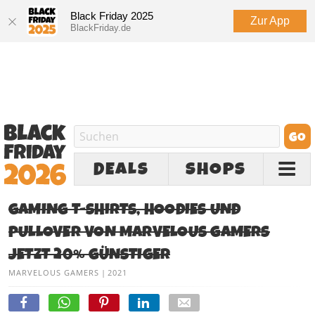
Black Friday 2025
Zur App
BlackFriday.de
DEALS
SHOPS
GAMING T-SHIRTS, HOODIES UND
PULLOVER VON MARVELOUS GAMERS
JETZT 20% GÜNSTIGER
MARVELOUS GAMERS
|
2021