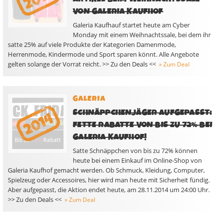
VON GALERIA KAUFHOF
Galeria Kaufhauf startet heute am Cyber
Monday mit einem Weihnachtssale, bei dem ihr
satte 25% auf viele Produkte der Kategorien Damenmode,
Herrenmode, Kindermode und Sport sparen könnt. Alle Angebote
gelten solange der Vorrat reicht. >> Zu den Deals <<
» Zum Deal
GALERIA
SCHNÄPPCHENJÄGER AUFGEPASST:
FETTE RABATTE VON BIS ZU 72% BEI
GALERIA KAUFHOF!
Satte Schnäppchen von bis zu 72% können
heute bei einem Einkauf im Online-Shop von
Galeria Kaufhof gemacht werden. Ob Schmuck, Kleidung, Computer,
Spielzeug oder Accessoires, hier wird man heute mit Sicherheit fündig.
Aber aufgepasst, die Aktion endet heute, am 28.11.2014 um 24:00 Uhr.
>> Zu den Deals <<
» Zum Deal