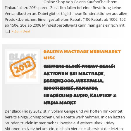
Online-Shop von Galeria Kaufhof bei ihrem
Einkauf bis zu 20€ sparen. Zusätlich fallen bei einer Bestellung keine
Versandkosten an. Dabei gibt es täglich neue Sonderaktionen aus allen
Produktbereichen. Einen gestaffelten Rabatt (10€ Rabatt ab 100€, 15€
ab 150€, 20€ ab 200€ Mindestbestellwert) kann man ganz einfach mit
[…]
» Zum Deal
GALERIA
MACTRADE
MEDIAMARKT
MISC
WEITERE BLACK FRIDAY DEALS:
AKTIONEN BEI MACTRADE,
DESIGN3000, WESTFALIA,
WOOTHEMES, FANATEC,
HEADSOUND AUDIO, KAUFHOF &
MEDIA MARKT
Der Black Friday 2012 ist in vollem Gange und wir hoffen Ihr konntet
bereits einige Schnäppchen und Rabatte warhnehmen. In den letzten
Stunden trudeln immer mehr Hinweise auf weitere Black Friday
Aktionen im Netz bei uns ein, deshalb hier eine Übersicht der letzten