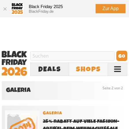
Black Friday 2025
Zur App
BlackFriday.de
DEALS
SHOPS
GALERIA
Seite 2 von 2
GALERIA
25% RABATT AUF VIELE FASHION-
ARTIKEL BEIM WEIHNACHTSSALE