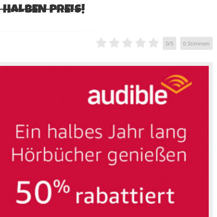
 HALBEN PREIS!
0
/
5
0
Stimmen