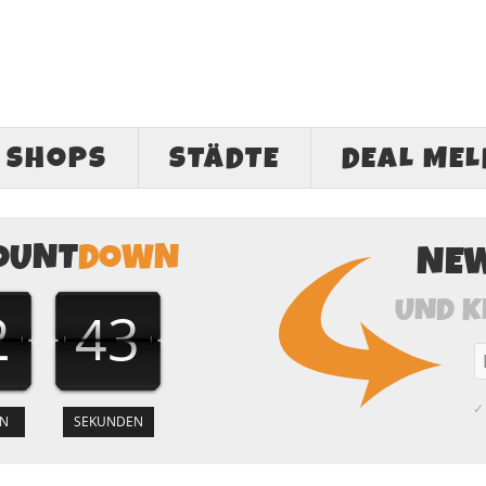
SHOPS
STÄDTE
DEAL ME
OUNT
DOWN
NE
UND K
2
42
✓ 