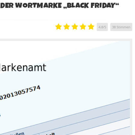
 DER WORTMARKE „BLACK FRIDAY“
4.8
/
5
38
Stimmen