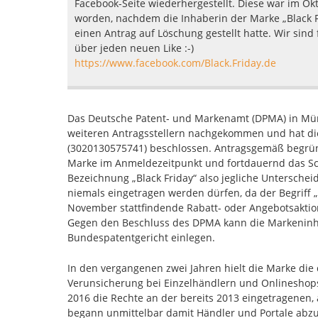
Facebook-Seite wiederhergestellt. Diese war im Ok
worden, nachdem die Inhaberin der Marke „Black F
einen Antrag auf Löschung gestellt hatte. Wir sind
über jeden neuen Like :-)
https://www.facebook.com/Black.Friday.de
Das Deutsche Patent- und Markenamt (DPMA) in Mün
weiteren Antragsstellern nachgekommen und hat die
(3020130575741) beschlossen. Antragsgemäß begrün
Marke im Anmeldezeitpunkt und fortdauernd das Sch
Bezeichnung „Black Friday“ also jegliche Untersche
niemals eingetragen werden dürfen, da der Begriff „B
November stattfindende Rabatt- oder Angebotsakt
Gegen den Beschluss des DPMA kann die Markeninh
Bundespatentgericht einlegen.
In den vergangenen zwei Jahren hielt die Marke die
Verunsicherung bei Einzelhändlern und Onlinesho
2016 die Rechte an der bereits 2013 eingetragenen,
begann unmittelbar damit Händler und Portale abzu