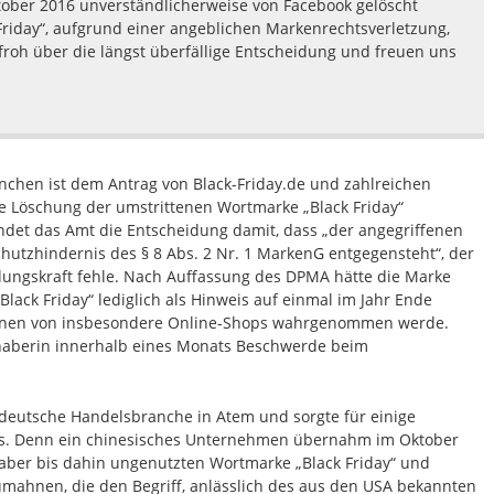
tober 2016 unverständlicherweise von Facebook gelöscht
riday“, aufgrund einer angeblichen Markenrechtsverletzung,
 froh über die längst überfällige Entscheidung und freuen uns
chen ist dem Antrag von Black-Friday.de und zahlreichen
 Löschung der umstrittenen Wortmarke „Black Friday“
det das Amt die Entscheidung damit, dass „der angegriffenen
utzhindernis des § 8 Abs. 2 Nr. 1 MarkenG entgegensteht“, der
idungskraft fehle. Nach Auffassung des DPMA hätte die Marke
lack Friday“ lediglich als Hinweis auf einmal im Jahr Ende
ionen von insbesondere Online-Shops wahrgenommen werde.
aberin innerhalb eines Monats Beschwerde beim
 deutsche Handelsbranche in Atem und sorgte für einige
ps. Denn ein chinesisches Unternehmen übernahm im Oktober
 aber bis dahin ungenutzten Wortmarke „Black Friday“ und
mahnen, die den Begriff, anlässlich des aus den USA bekannten