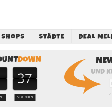
SHOPS
STÄDTE
DEAL ME
OUNT
DOWN
NE
UND K
1
36
✓ 