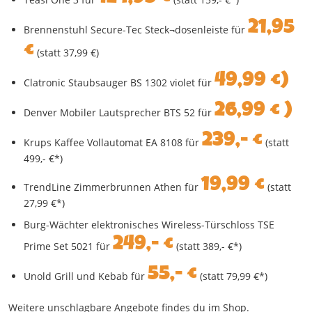
21,95
Brennenstuhl Secure-Tec Steck¬dosenleiste für
€
(statt 37,99 €)
49,99 €)
Clatronic Staubsauger BS 1302 violet für
26,99 € )
Denver Mobiler Lautsprecher BTS 52 für
239,- €
Krups Kaffee Vollautomat EA 8108 für
(statt
499,- €*)
19,99 €
TrendLine Zimmerbrunnen Athen für
(statt
27,99 €*)
Burg-Wächter elektronisches Wireless-Türschloss TSE
249,- €
Prime Set 5021 für
(statt 389,- €*)
55,- €
Unold Grill und Kebab für
(statt 79,99 €*)
Weitere unschlagbare Angebote findes du im Shop.