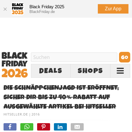
Black Friday 2025
Zur App
BlackFriday.de
DEALS
SHOPS
DIE SCHNÄPPCHENJAGD IST ERÖFFNET,
SICHER DIR BIS ZU 40% RABATT AUF
AUSGEWÄHLTE ARTIKEL BEI HITSELLER
HITSELLER.DE
|
2016