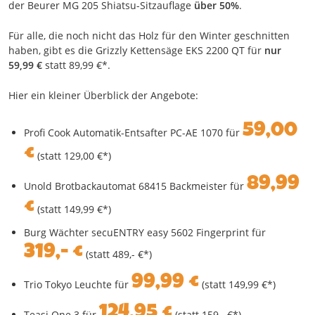
der Beurer MG 205 Shiatsu-Sitzauflage
über 50%
.
Für alle, die noch nicht das Holz für den Winter geschnitten
haben, gibt es die Grizzly Kettensäge EKS 2200 QT für
nur
59,99 €
statt 89,99 €*.
Hier ein kleiner Überblick der Angebote:
59,00
Profi Cook Automatik-Entsafter PC-AE 1070 für
€
(statt 129,00 €*)
89,99
Unold Brotbackautomat 68415 Backmeister für
€
(statt 149,99 €*)
Burg Wächter secuENTRY easy 5602 Fingerprint für
319,- €
(statt 489,- €*)
99,99 €
Trio Tokyo Leuchte für
(statt 149,99 €*)
124,95 €
Teasi One 3 für
(statt 159,- €*)