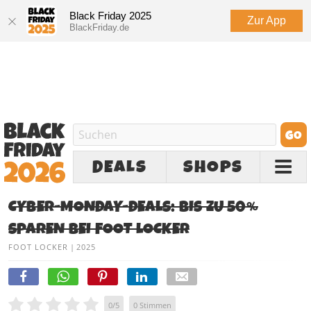
Black Friday 2025
Zur App
BlackFriday.de
DEALS
SHOPS
CYBER-MONDAY-DEALS: BIS ZU 50%
SPAREN BEI FOOT LOCKER
FOOT LOCKER
|
2025
0
/
5
0
Stimmen