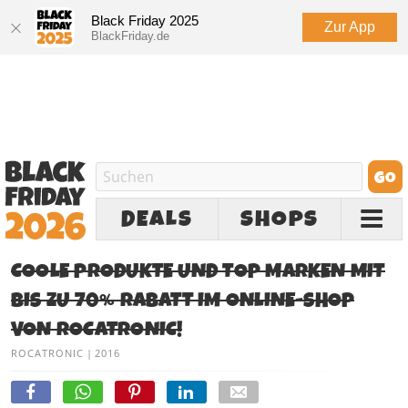
Black Friday 2025
Zur App
BlackFriday.de
DEALS
SHOPS
COOLE PRODUKTE UND TOP MARKEN MIT
BIS ZU 70% RABATT IM ONLINE-SHOP
VON ROCATRONIC!
ROCATRONIC
|
2016