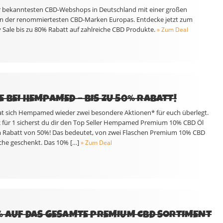
er bekanntesten CBD-Webshops in Deutschland mit einer großen
 der renommiertesten CBD-Marken Europas. Entdecke jetzt zum
 Sale bis zu 80% Rabatt auf zahlreiche CBD Produkte.
» Zum Deal
 BEI HEMPAMED – BIS ZU 50% RABATT!
at sich Hempamed wieder zwei besondere Aktionen* für euch überlegt.
 für 1 sicherst du dir den Top Seller Hempamed Premium 10% CBD Öl
m Rabatt von 50%! Das bedeutet, von zwei Flaschen Premium 10% CBD
che geschenkt. Das 10% […]
» Zum Deal
5% AUF DAS GESAMTE PREMIUM CBD SORTIMENT