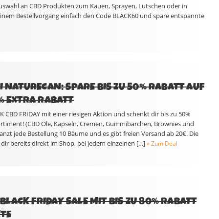
Auswahl an CBD Produkten zum Kauen, Sprayen, Lutschen oder in
einem Bestellvorgang einfach den Code BLACK60 und spare entspannte
I NATURECAN: SPARE BIS ZU 50% RABATT AUF
0% EXTRA RABATT
K CBD FRIDAY mit einer riesigen Aktion und schenkt dir bis zu 50%
ortiment! (CBD Öle, Kapseln, Cremen, Gummibärchen, Brownies und
flanzt jede Bestellung 10 Bäume und es gibt freien Versand ab 20€. Die
dir bereits direkt im Shop, bei jedem einzelnen […]
» Zum Deal
LACK FRIDAY SALE MIT BIS ZU 80% RABATT
KTE