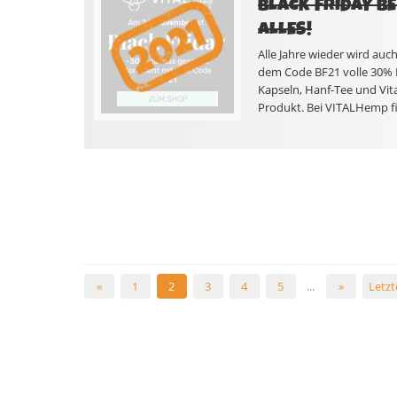
BLACK FRIDAY B
ALLES!
Alle Jahre wieder wird auc
dem Code BF21 volle 30% 
Kapseln, Hanf-Tee und Vita
Produkt. Bei VITALHemp fi
«
1
2
3
4
5
...
»
Letzt