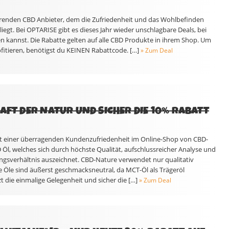
hrenden CBD Anbieter, dem die Zufriedenheit und das Wohlbefinden
egt. Bei OPTARISE gibt es dieses Jahr wieder unschlagbare Deals, bei
n kannst. Die Rabatte gelten auf alle CBD Produkte in ihrem Shop. Um
itieren, benötigst du KEINEN Rabattcode. […]
» Zum Deal
AFT DER NATUR UND SICHER DIE 10% RABATT
it einer überragenden Kundenzufriedenheit im Online-Shop von CBD-
 Öl, welches sich durch höchste Qualität, aufschlussreicher Analyse und
ungsverhältnis auszeichnet. CBD-Nature verwendet nur qualitativ
e Öle sind äußerst geschmacksneutral, da MCT-Öl als Trägeröl
t die einmalige Gelegenheit und sicher die […]
» Zum Deal