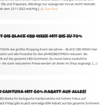
 Öle und Präparate. Allerdings nur solange der Vorrat reicht! Deshalb:
 ab dem 23.11.2022 mächtig […]
» Zum Deal
 DIE BLACK CBD WEEK MIT BIS ZU 70%
OSAN das größte Shopping Event des Jahres – BLACK CBD WEEK! Hier
gesetzt und alle Produkte für den JAHRESBESTPREIS reduziert. Bis
70% auf das gesamte CBD-Sortiment. Du musst keine zusätzliche
die stark reduzierten Preise werden dir direkt im Shop angezeigt. […]
»
EI CANTURA MIT 60% RABATT AUF ALLES!
CBD-Marke für biologische Hanfprodukte mit hohem Fokus auf
ck Friday gibt es jetzt einmalige 60% Rabatt auf das gesamte Sortiment.