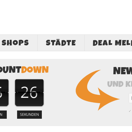
SHOPS
STÄDTE
DEAL ME
OUNT
DOWN
NE
UND K
5
26
✓ 