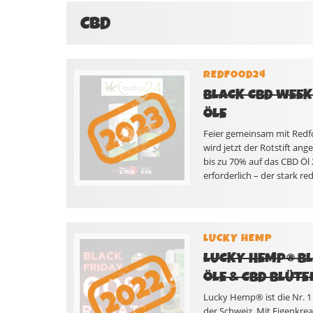
CBD
REDFOOD24
BLACK CBD WEEK 
ÖLE
Feier gemeinsam mit Redf
wird jetzt der Rotstift ang
bis zu 70% auf das CBD Öl
erforderlich – der stark red
LUCKY HEMP
LUCKY HEMP® BLA
ÖLE & CBD BLÜTE
Lucky Hemp® ist die Nr. 1
der Schweiz. Mit Eigenkre