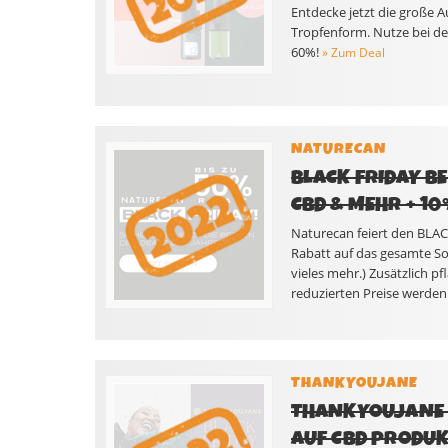
Entdecke jetzt die große 
Tropfenform. Nutze bei d
60%!
» Zum Deal
NATURECAN
BLACK FRIDAY BE
CBD & MEHR + 1
Naturecan feiert den BLAC
Rabatt auf das gesamte S
vieles mehr.) Zusätzlich p
reduzierten Preise werden 
THANKYOUJANE
THANKYOUJANE B
AUF CBD PRODU