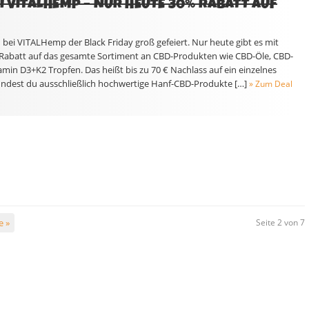
EI VITALHEMP – NUR HEUTE 30% RABATT AUF
h bei VITALHemp der Black Friday groß gefeiert. Nur heute gibt es mit
Rabatt auf das gesamte Sortiment an CBD-Produkten wie CBD-Öle, CBD-
min D3+K2 Tropfen. Das heißt bis zu 70 € Nachlass auf ein einzelnes
ndest du ausschließlich hochwertige Hanf-CBD-Produkte […]
» Zum Deal
e »
Seite 2 von 7