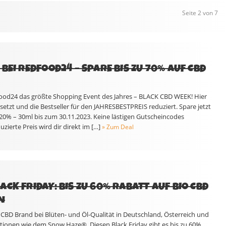
Seite 2 von 7
BEI REDFOOD24 – SPARE BIS ZU 70% AUF CBD
ood24 das größte Shopping Event des Jahres – BLACK CBD WEEK! Hier
esetzt und die Bestseller für den JAHRESBESTPREIS reduziert. Spare jetzt
 20% – 30ml bis zum 30.11.2023. Keine lästigen Gutscheincodes
uzierte Preis wird dir direkt im […]
» Zum Deal
CK FRIDAY: BIS ZU 60% RABATT AUF BIO CBD
N
 CBD Brand bei Blüten- und Öl-Qualität in Deutschland, Österreich und
ationen wie dem Snow Haze®. Diesen Black Friday gibt es bis zu 60%