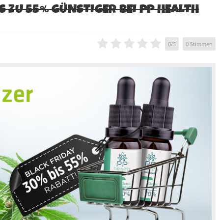
IS ZU 55% GÜNSTIGER BEI PP HEALTH
0
/
5
0
Stimmen