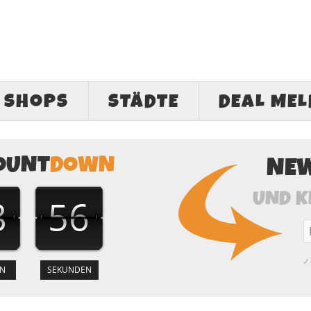
SHOPS
STÄDTE
DEAL ME
OUNT
DOWN
NE
UND K
8
56
✓ 