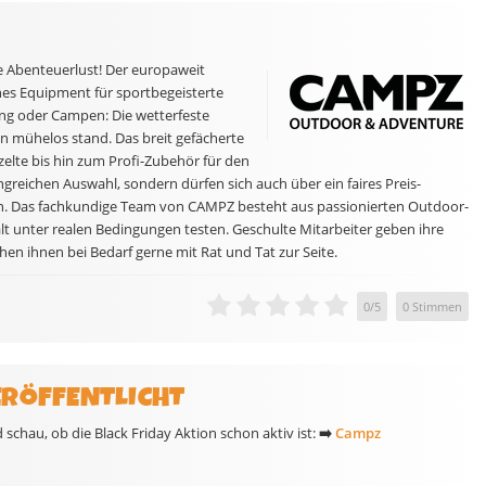
e Abenteuerlust! Der europaweit
es Equipment für sportbegeisterte
ning oder Campen: Die wetterfeste
n mühelos stand. Das breit gefächerte
lte bis hin zum Profi-Zubehör für den
greichen Auswahl, sondern dürfen sich auch über ein faires Preis-
en. Das fachkundige Team von CAMPZ besteht aus passionierten Outdoor-
lt unter realen Bedingungen testen. Geschulte Mitarbeiter geben ihre
en ihnen bei Bedarf gerne mit Rat und Tat zur Seite.
0
/
5
0
Stimmen
ERÖFFENTLICHT
chau, ob die Black Friday Aktion schon aktiv ist:
➡️
Campz