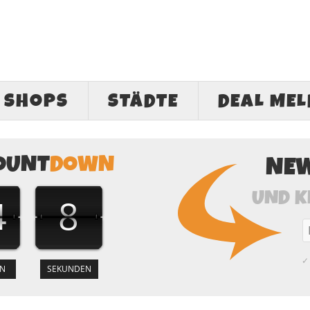
SHOPS
STÄDTE
DEAL ME
OUNT
DOWN
NE
UND K
4
7
✓ 