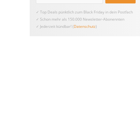
✓ Top Deals pünktlich zum Black Friday in dein Postfach
✓ Schon mehr als 150.000 Newsletter-Abonennten
✓ Jederzeit kündbar! (
Datenschutz
)