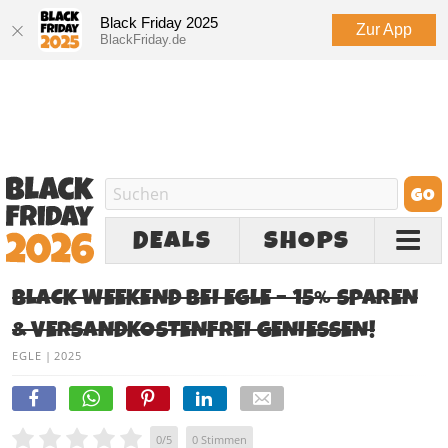
Black Friday 2025
Zur App
BlackFriday.de
DEALS
SHOPS
BLACK WEEKEND BEI EGLE – 15% SPAREN
& VERSANDKOSTENFREI GENIESSEN!
EGLE
|
2025
0
/
5
0
Stimmen