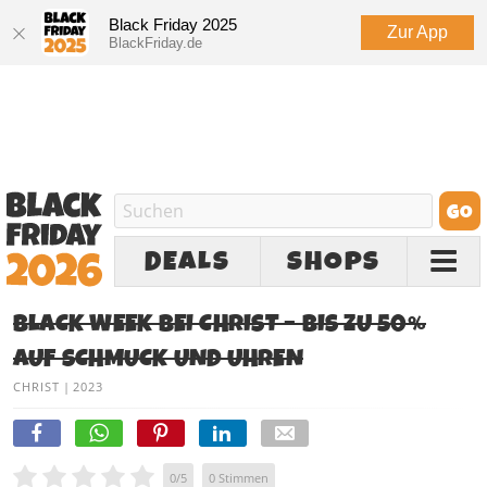
Black Friday 2025
Zur App
BlackFriday.de
DEALS
SHOPS
BLACK WEEK BEI CHRIST – BIS ZU 50%
AUF SCHMUCK UND UHREN
CHRIST
|
2023
0
/
5
0
Stimmen