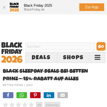
Black Friday 2025
Zur App
BlackFriday.de
DEALS
SHOPS
BLACK SLEEPDAY DEALS BEI BETTEN
PRINZ – 15% RABATT AUF ALLES
BETTEN PRINZ
|
2023
0
/
5
0
Stimmen