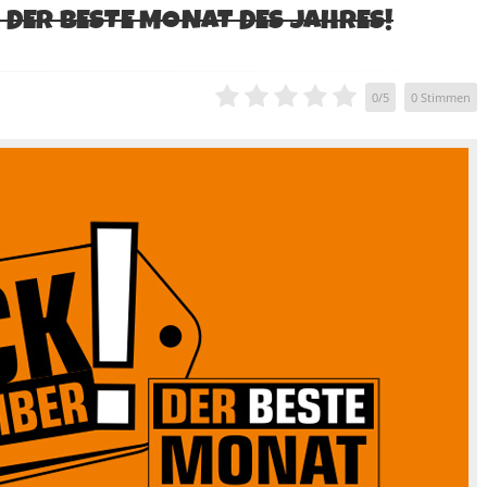
 DER BESTE MONAT DES JAHRES!
0
/
5
0
Stimmen