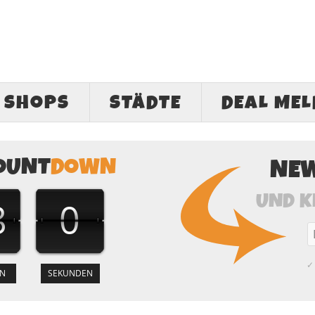
SHOPS
STÄDTE
DEAL ME
OUNT
DOWN
NE
UND K
7
59
✓ 