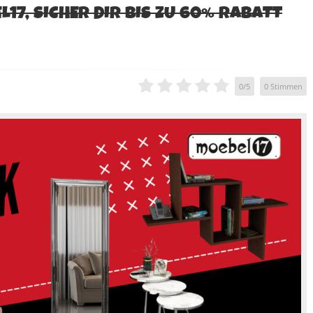
L17, SICHER DIR BIS ZU 60% RABATT
0
/
5
0
Stimmen