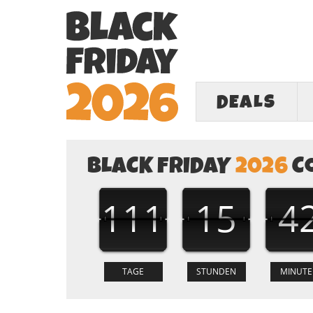
DEALS
BLACK FRIDAY
2026
C
111
15
4