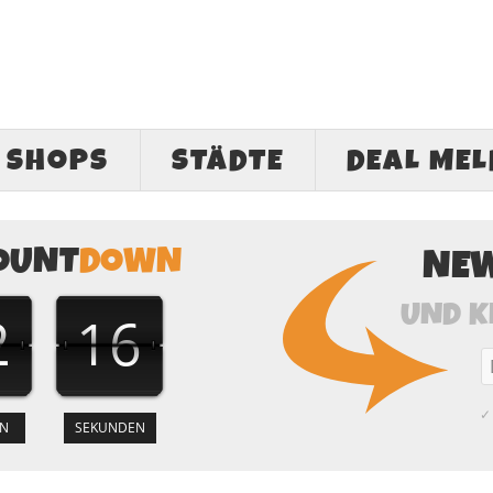
SHOPS
STÄDTE
DEAL ME
OUNT
DOWN
NE
UND K
2
15
✓ 