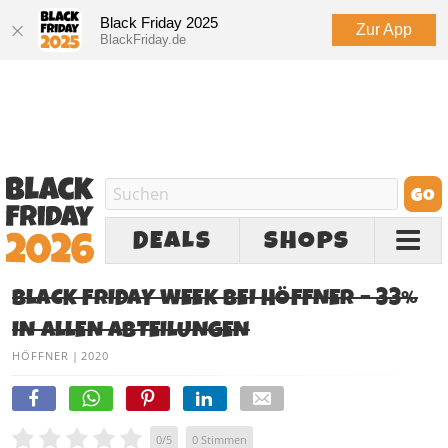
Black Friday 2025
Zur App
BlackFriday.de
DEALS
SHOPS
BLACK FRIDAY WEEK BEI HÖFFNER – 33%
IN ALLEN ABTEILUNGEN
HÖFFNER
|
2020
0
/
5
0
Stimmen