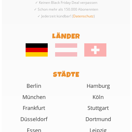
✓ Keinen Black Friday Deal verpassen
✓ Schon mehr als 150.000 Abonennten
✓ Jederzeit kündbar! (
Datenschutz
)
LÄNDER
STÄDTE
Berlin
Hamburg
München
Köln
Frankfurt
Stuttgart
Düsseldorf
Dortmund
Essen
Leipzig