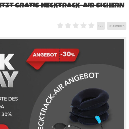
JETZT GRATIS NECKTRACK-AIR SICHERN
0
/
5
0
Stimmen