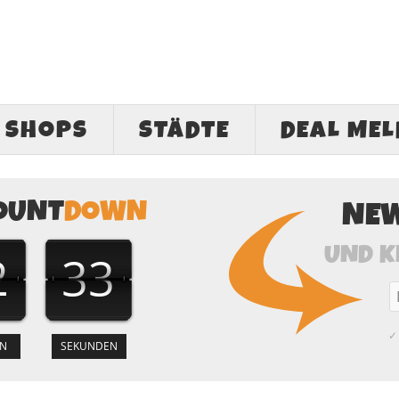
SHOPS
STÄDTE
DEAL ME
OUNT
DOWN
NE
UND K
2
33
✓ 