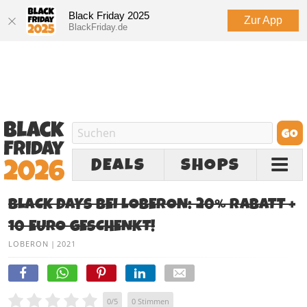
Black Friday 2025
Zur App
BlackFriday.de
DEALS
SHOPS
BLACK DAYS BEI LOBERON: 20% RABATT +
10 EURO GESCHENKT!
LOBERON
|
2021
0
/
5
0
Stimmen