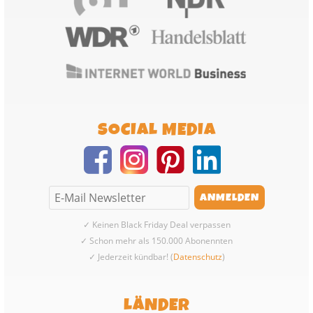
SOCIAL MEDIA
✓ Keinen Black Friday Deal verpassen
✓ Schon mehr als 150.000 Abonennten
✓ Jederzeit kündbar! (
Datenschutz
)
LÄNDER