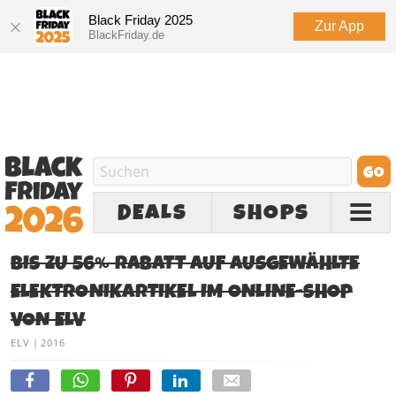
Black Friday 2025
Zur App
BlackFriday.de
DEALS
SHOPS
BIS ZU 56% RABATT AUF AUSGEWÄHLTE
ELEKTRONIKARTIKEL IM ONLINE-SHOP
VON ELV
ELV
|
2016