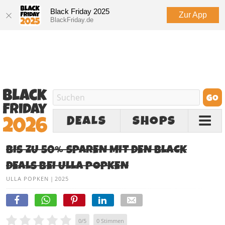
Black Friday 2025
Zur App
BlackFriday.de
DEALS
SHOPS
BIS ZU 50% SPAREN MIT DEN BLACK
DEALS BEI ULLA POPKEN
ULLA POPKEN
|
2025
0
/
5
0
Stimmen