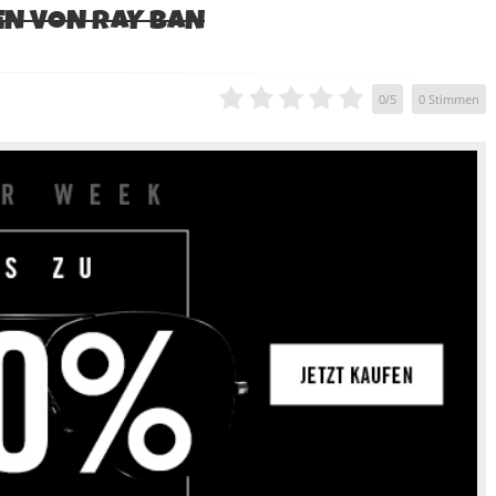
LEN VON RAY BAN
0
/
5
0
Stimmen