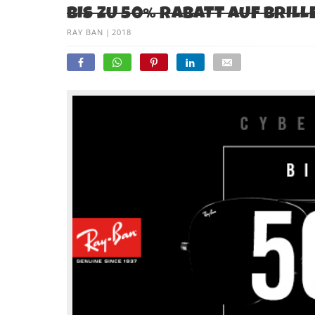
BIS ZU 50% RABATT AUF BRIL
RAY BAN
|
2018