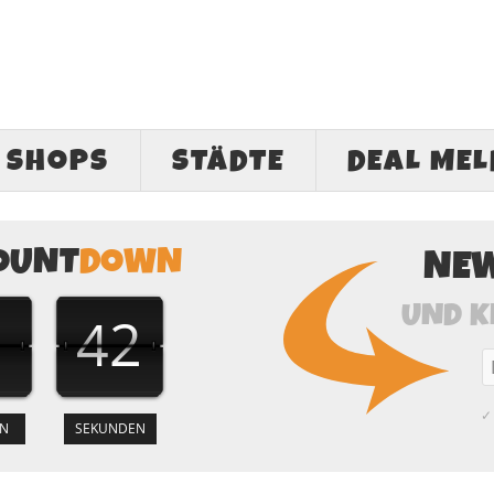
SHOPS
STÄDTE
DEAL ME
OUNT
DOWN
NE
UND K
42
✓ 