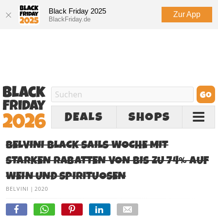
Black Friday 2025
Zur App
BlackFriday.de
DEALS
SHOPS
BELVINI BLACK SAILS WOCHE MIT
STARKEN RABATTEN VON BIS ZU 74% AUF
WEIN UND SPIRITUOSEN
BELVINI
|
2020