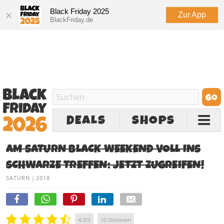
Black Friday 2025
Zur App
BlackFriday.de
DEALS
SHOPS
AM SATURN BLACK WEEKEND VOLL INS
SCHWARZE TREFFEN: JETZT ZUGREIFEN!
SATURN
|
2018
4.3
/
5
10
Stimmen