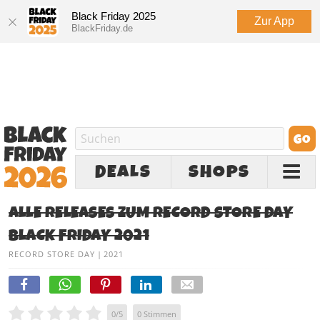
Black Friday 2025
Zur App
BlackFriday.de
DEALS
SHOPS
ALLE RELEASES ZUM RECORD STORE DAY
BLACK FRIDAY 2021
RECORD STORE DAY
|
2021
0
/
5
0
Stimmen