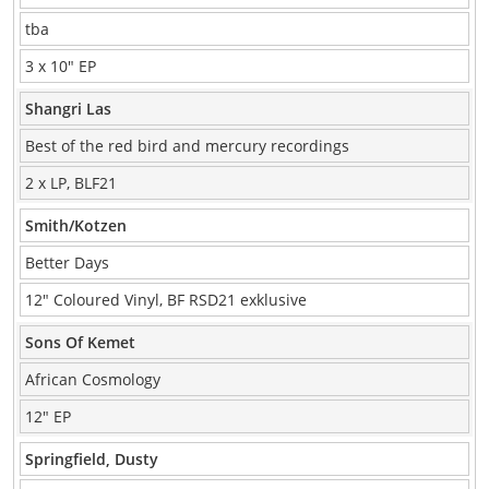
tba
3 x 10″ EP
Shangri Las
Best of the red bird and mercury recordings
2 x LP, BLF21
Smith/Kotzen
Better Days
12″ Coloured Vinyl, BF RSD21 exklusive
Sons Of Kemet
African Cosmology
12″ EP
Springfield, Dusty