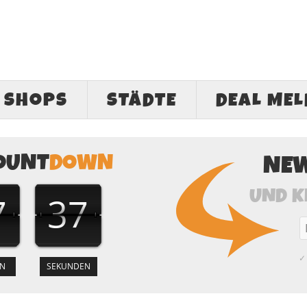
SHOPS
STÄDTE
DEAL ME
OUNT
DOWN
NE
UND K
7
36
✓ 