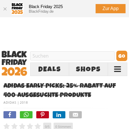
Black Friday 2025
Zur App
BlackFriday.de
DEALS
SHOPS
ADIDAS EARLY PICKS: 25% RABATT AUF
400 AUSGESUCHTE PRODUKTE
ADIDAS
|
2018
0
/
5
0
Stimmen