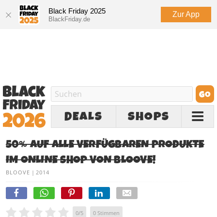
Black Friday 2025
Zur App
BlackFriday.de
DEALS
SHOPS
50% AUF ALLE VERFÜGBAREN PRODUKTE
IM ONLINE SHOP VON BLOOVE!
BLOOVE
|
2014
0
/
5
0
Stimmen