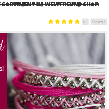
E SORTIMENT IM WELTFREUND SHOP.
5
/
5
4
Stimmen