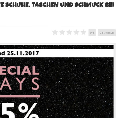
 SCHUHE, TASCHEN UND SCHMUCK BEI
0
/
5
0
Stimmen