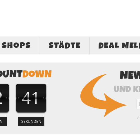
SHOPS
STÄDTE
DEAL ME
OUNT
DOWN
NE
UND K
2
40
✓ 