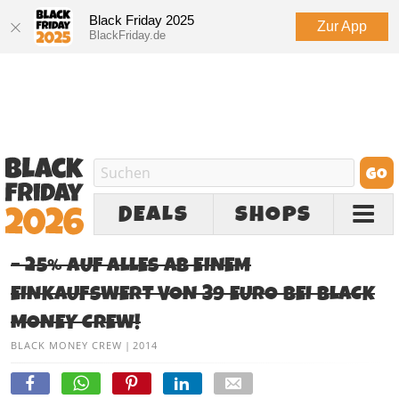
Black Friday 2025
Zur App
BlackFriday.de
DEALS
SHOPS
– 25% AUF ALLES AB EINEM
EINKAUFSWERT VON 39 EURO BEI BLACK
MONEY CREW!
BLACK MONEY CREW
|
2014