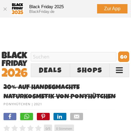
Black Friday 2025
Zur App
BlackFriday.de
DEALS
SHOPS
20% AUF HANDEGMACHTE
NATURKOSMETIK VON PONYHÜTCHEN
PONYHÜTCHEN
|
2021
0
/
5
0
Stimmen