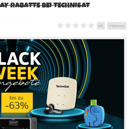
DAY RABATTE BEI TECHNISAT
0
/
5
0
Stimmen