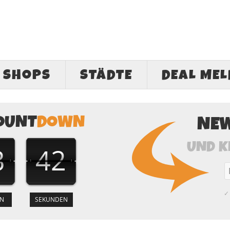
SHOPS
STÄDTE
DEAL ME
OUNT
DOWN
NE
UND K
3
41
✓ 