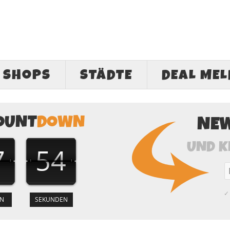
SHOPS
STÄDTE
DEAL ME
OUNT
DOWN
NE
UND K
7
53
✓ 