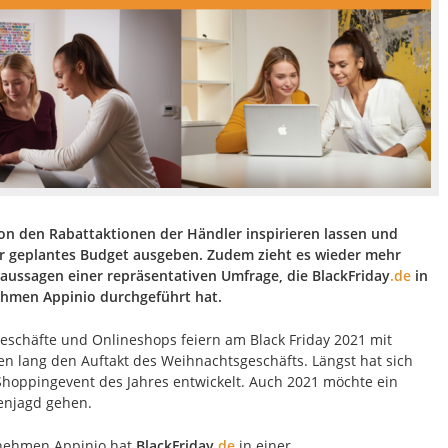
von den Rabattaktionen der Händler inspirieren lassen und
hr geplantes Budget ausgeben. Zudem zieht es wieder mehr
rnaussagen einer repräsentativen Umfrage, die
BlackFriday
.de
in
men Appinio durchgeführt hat.
Geschäfte und Onlineshops feiern am Black Friday 2021 mit
n lang den Auftakt des Weihnachtsgeschäfts. Längst hat sich
Shoppingevent des Jahres entwickelt. Auch 2021 möchte ein
enjagd gehen.
nehmen Appinio hat
BlackFriday
.de
in einer