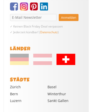
✓ Keinen Black Friday Deal verpassen
✓ Jederzeit kündbar! (
Datenschutz
)
LÄNDER
STÄDTE
Zürich
Basel
Bern
Winterthur
Luzern
Sankt Gallen