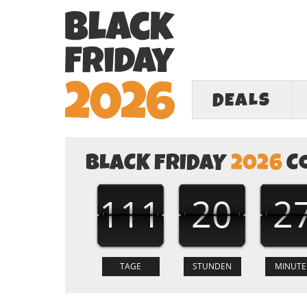
DEALS
BLACK FRIDAY
2026
C
111
20
2