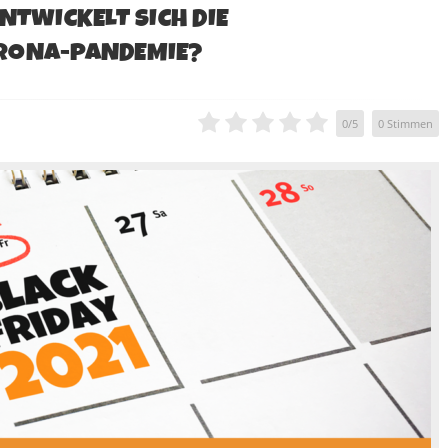
NTWICKELT SICH DIE
ORONA-PANDEMIE?
0
/
5
0
Stimmen