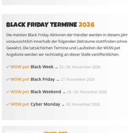
BLACK FRIDAY TERMINE
2026
Die meisten Black Friday Aktionen der Händler werden in diesem Jahr
voraussichtlich innerhalb der folgenden Zeiträume stattfinden (ohne
Gewähr). Die tatsächlichen Termine und Laufzeiten der WOW.pet
Angebote werden wir rechtzeitig an dieser Stelle veröffentlichen.
WOW.pet
Black Week
✅
→
23.
–
30. November 2026
WOW.pet
Black Friday
✅
→
27. November 2026
WOW.pet
Black Weekend
✅
→
28.
–
29. Novenber 2026
WOW.pet
Cyber Monday
✅
→
30. November 2026