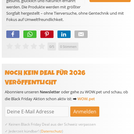
gesund, glücklich und natürlich ernährt
werden. Die Produkte werden mit größter
Sorgfalt hergestellt – ohne Tierversuche, ohne Gentechnik und mit
Fokus auf Umweltfreundlichkeit.
0
/
5
0
Stimmen
NOCH KEIN DEAL FÜR 2026
VERÖFFENTLICHT
Abonniere unseren
Newsletter
oder gehe zu WOW.pet und schau, ob
die Black Friday Aktion schon aktiv ist:
➡️
WOW.pet
✓ Keinen Black Friday Deal aus der Schweiz verpassen
✓ Jederzeit kündbar! (
Datenschutz
)