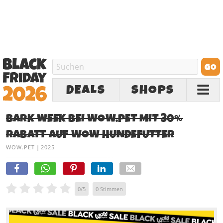
DEALS
SHOPS
BARK WEEK BEI WOW.PET MIT 30%
RABATT AUF WOW HUNDEFUTTER
WOW.PET
|
2025
0
/
5
0
Stimmen