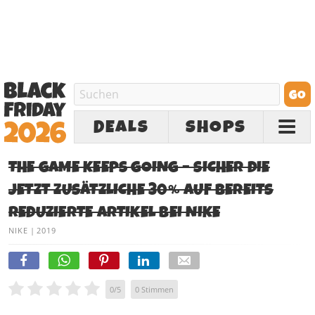
DEALS
SHOPS
THE GAME KEEPS GOING – SICHER DIE
JETZT ZUSÄTZLICHE 30% AUF BEREITS
REDUZIERTE ARTIKEL BEI NIKE
NIKE
|
2019
0
/
5
0
Stimmen