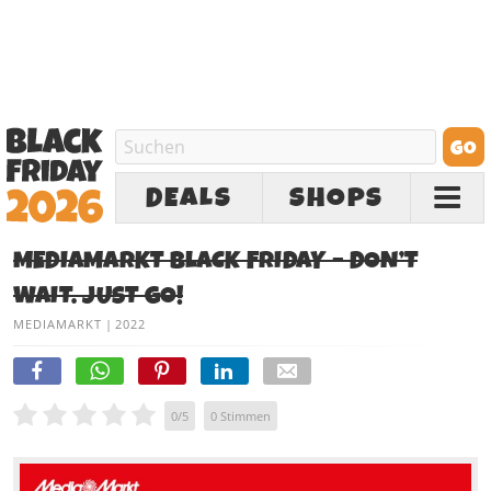
DEALS
SHOPS
MEDIAMARKT BLACK FRIDAY – DON’T
WAIT. JUST GO!
MEDIAMARKT
|
2022
0
/
5
0
Stimmen