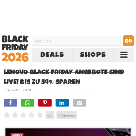
DEALS
SHOPS
LENOVO BLACK FRIDAY ANGEBOTE SIND
LIVE! BIS ZU 54% SPAREN
LENOVO
|
2024
0
/
5
0
Stimmen