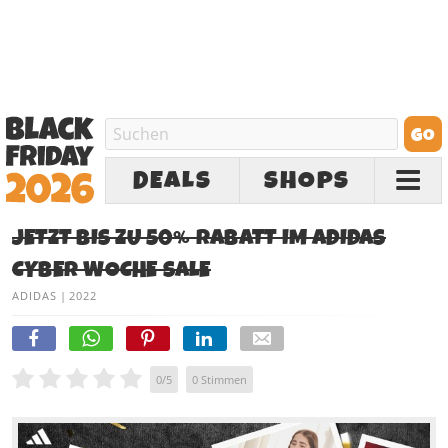
DEALS
SHOPS
JETZT BIS ZU 50% RABATT IM ADIDAS
CYBER WOCHE SALE
ADIDAS
|
2022
0
/
5
0
Stimmen